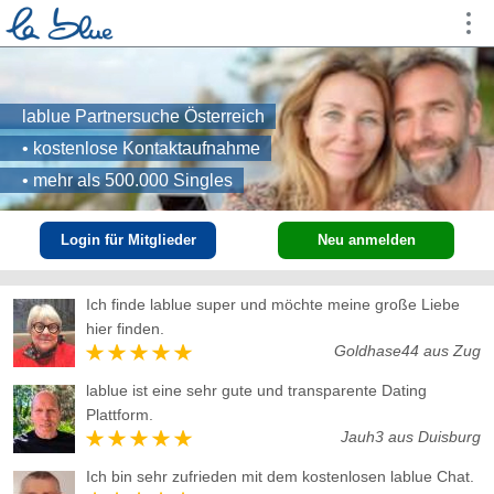
lablue Partnersuche Österreich
• kostenlose Kontaktaufnahme
• mehr als 500.000 Singles
Login für Mitglieder
Neu anmelden
Ich finde lablue super und möchte meine große Liebe
hier finden.
Goldhase44 aus Zug
lablue ist eine sehr gute und transparente Dating
Plattform.
Jauh3 aus Duisburg
Singlebörse kostenlos für Singles bei lablue
Ich bin sehr zufrieden mit dem kostenlosen lablue Chat.