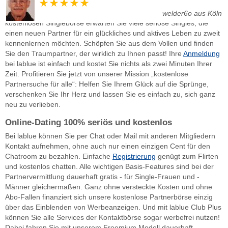
Seit 2002 sorgen wir mit lablue in Deutschland, Österreich und der
Schweiz für mehr Chat-Kontakte bei der Partnersuche. In unserer
welder6o aus Köln
kostenlosen Singlebörse erwarten Sie viele seriöse Singles, die
einen neuen Partner für ein glückliches und aktives Leben zu zweit
kennenlernen möchten. Schöpfen Sie aus dem Vollen und finden
Sie den Traumpartner, der wirklich zu Ihnen passt! Ihre
Anmeldung
bei lablue ist einfach und kostet Sie nichts als zwei Minuten Ihrer
Zeit. Profitieren Sie jetzt von unserer Mission „kostenlose
Partnersuche für alle“: Helfen Sie Ihrem Glück auf die Sprünge,
verschenken Sie Ihr Herz und lassen Sie es einfach zu, sich ganz
neu zu verlieben.
Online-Dating 100% seriös und kostenlos
Bei lablue können Sie per Chat oder Mail mit anderen Mitgliedern
Kontakt aufnehmen, ohne auch nur einen einzigen Cent für den
Chatroom zu bezahlen. Einfache
Registrierung
genügt zum Flirten
und kostenlos chatten. Alle wichtigen Basis-Features sind bei der
Partnervermittlung dauerhaft gratis - für Single-Frauen und -
Männer gleichermaßen. Ganz ohne versteckte Kosten und ohne
Abo-Fallen finanziert sich unsere kostenlose Partnerbörse einzig
über das Einblenden von Werbeanzeigen. Und mit lablue Club Plus
können Sie alle Services der Kontaktbörse sogar werbefrei nutzen!
Dabei fahren Sie mit unserem Freemium Modell dauerhaft