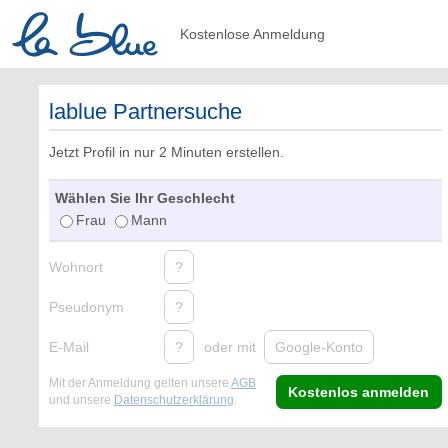
Kostenlose Anmeldung
lablue Partnersuche
Jetzt Profil in nur 2 Minuten erstellen.
Wählen Sie Ihr Geschlecht
Frau
Mann
Wohnort
?
Pseudonym
?
E-Mail
?
oder mit
Google-Konto
Mit der Anmeldung gelten unsere
AGB
Kostenlos anmelden
und unsere
Datenschutzerklärung
.